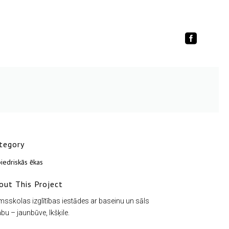
tegory
iedriskās ēkas
out This Project
msskolas izglītības iestādes ar baseinu un sāls
abu – jaunbūve, Ikšķile.