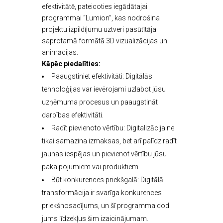
efektivitātē, pateicoties iegādātajai
programmai “Lumion”, kas nodrošina
projektu izpildījumu uztveri pasūtītāja
saprotamā formātā 3D vizualizācijas un
animācijas.
Kāpēc piedalīties:
Paaugstiniet efektivitāti: Digitālās
tehnoloģijas var ievērojami uzlabot jūsu
uzņēmuma procesus un paaugstināt
darbības efektivitāti.
Radīt pievienoto vērtību: Digitalizācija ne
tikai samazina izmaksas, bet arī palīdz radīt
jaunas iespējas un pievienot vērtību jūsu
pakalpojumiem vai produktiem.
Būt konkurences priekšgalā: Digitālā
transformācija ir svarīga konkurences
priekšnosacījums, un šī programma dod
jums līdzekļus šim izaicinājumam.