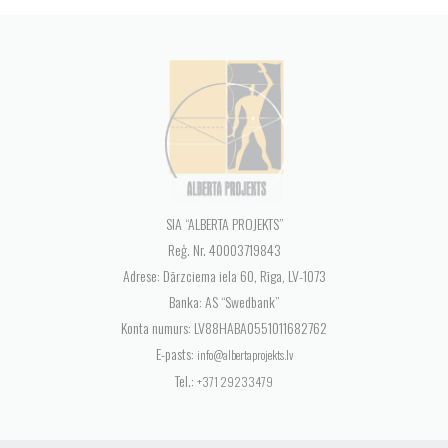
SIA “ALBERTA PROJEKTS”
Reģ. Nr. 40003719843
Adrese: Dārzciema iela 60, Rīga, LV-1073
Banka: AS “Swedbank”
Konta numurs: LV88HABA0551011682762
E-pasts:
info@albertaprojekts.lv
Tel.:
+371 29233479